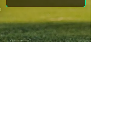
Svedala Indoor Golf
Bokningsbara tider
alla dagar 06:00-23:00
BOKA BANA