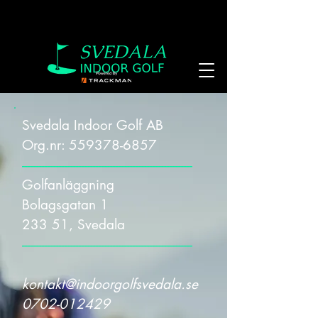
Svedala Indoor Golf AB
Org.nr: 559378-6857
------------------------------------------------------------
Golfanläggning
Bolagsgatan 1
233 51, Svedala
------------------------------------------------------------
kontakt@indoorgolfsvedala.se
0702-012429